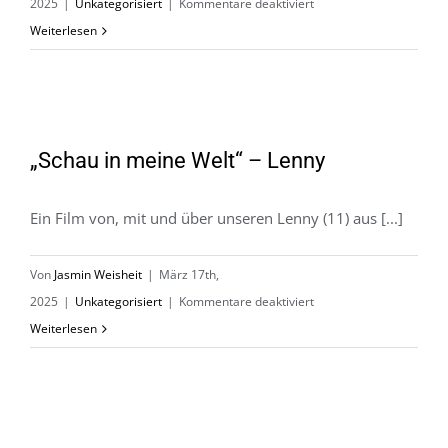
für
2025
|
Unkategorisiert
|
Kommentare deaktiviert
Sonderausstellung
Weiterlesen
„125
Jahre
Hochseiltruppe
Geschwister
„Schau in meine Welt“ – Lenny
„Schau in meine Welt“ – Lenny
Weisheit“
Ein Film von, mit und über unseren Lenny (11) aus [...]
Von
Jasmin Weisheit
|
März 17th,
für
2025
|
Unkategorisiert
|
Kommentare deaktiviert
„Schau
Weiterlesen
in
meine
Welt“
–