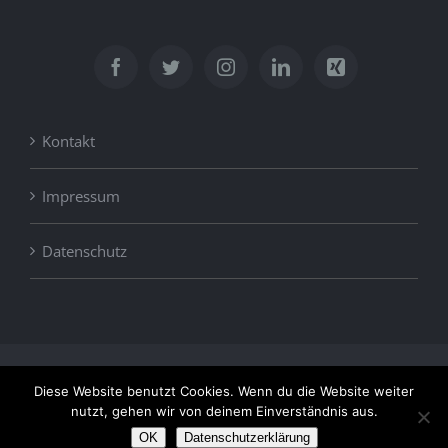
Kontakt
Impressum
Datenschutz
© Copyright
2026 | Geschwister Weisheit ® | All Rights
Diese Website benutzt Cookies. Wenn du die Website weiter
Reserved | Powered by
CODERIDER
nutzt, gehen wir von deinem Einverständnis aus.
+49 (3621) 851096
INFO@HOCHSEIL.DE
OK
Datenschutzerklärung