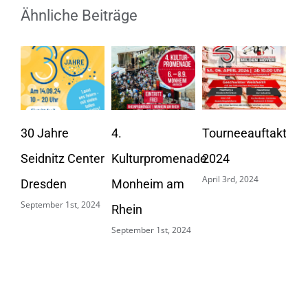
Ähnliche Beiträge
30 Jahre
4.
Tourneeauftakt
„Ta
Seidnitz Center
Kulturpromenade
2024
Stad
April 3rd, 2024
Dresden
Monheim am
105
September 1st, 2024
Rhein
Ers
September 1st, 2024
Tau
März 