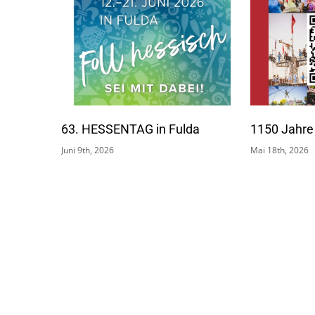
da
1150 Jahre Sömmerda
Friedenstei
Mai 18th, 2026
Friedenstei
September 26th