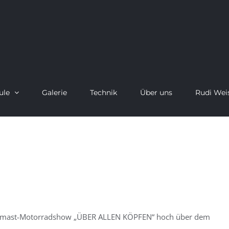
ule
Galerie
Technik
Über uns
Rudi Wei
ochmast-Motorradshow „ÜBER ALLEN KÖPFEN“ hoch über dem