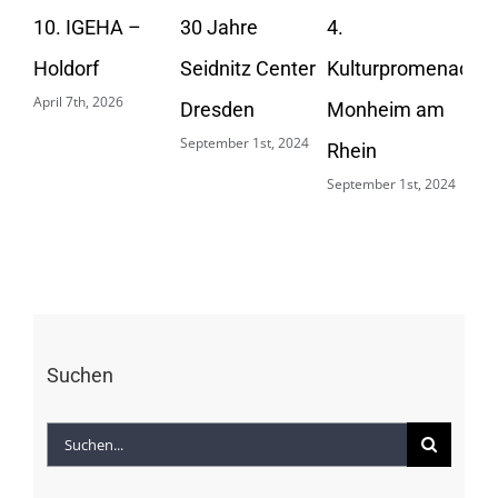
20
10. IGEHA –
30 Jahre
4.
Apri
Holdorf
Seidnitz Center
Kulturpromenade
April 7th, 2026
Dresden
Monheim am
September 1st, 2024
Rhein
September 1st, 2024
Suchen
Suche
nach: