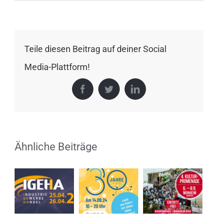
100
Jahre
Zella-
Mehlis
Teile diesen Beitrag auf deiner Social
Media-Plattform!
Facebook
Twitter
LinkedIn
Ähnliche Beiträge
To