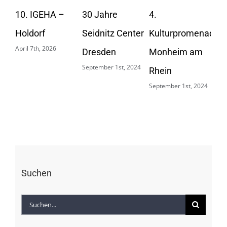
20
10. IGEHA –
30 Jahre
4.
Apri
Holdorf
Seidnitz Center
Kulturpromenade
April 7th, 2026
Dresden
Monheim am
September 1st, 2024
Rhein
September 1st, 2024
Suchen
Suche
nach: