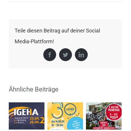
12.
Historischer
Jahrmarkt
in
Teile diesen Beitrag auf deiner Social
der
Media-Plattform!
Jahrhunderthalle
Bochum
Facebook
Twitter
LinkedIn
Ähnliche Beiträge
To