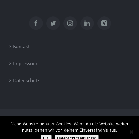
Kontakt
Impressum
Datenschutz
© Copyright
2026 | Geschwister Weisheit ® | All Rights
Diese Website benutzt Cookies. Wenn du die Website weiter
Reserved | Powered by
CODERIDER
nutzt, gehen wir von deinem Einverständnis aus.
+49 (3621) 851096
INFO@HOCHSEIL.DE
OK
Datenschutzerklärung