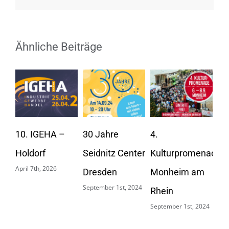
Ähnliche Beiträge
To
20
10. IGEHA –
30 Jahre
4.
Apri
Holdorf
Seidnitz Center
Kulturpromenade
April 7th, 2026
Dresden
Monheim am
September 1st, 2024
Rhein
September 1st, 2024