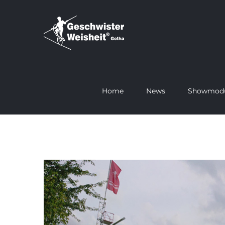
Zum
Inhalt
springen
Home
News
Showmod
Zeige
grösseres
Bild