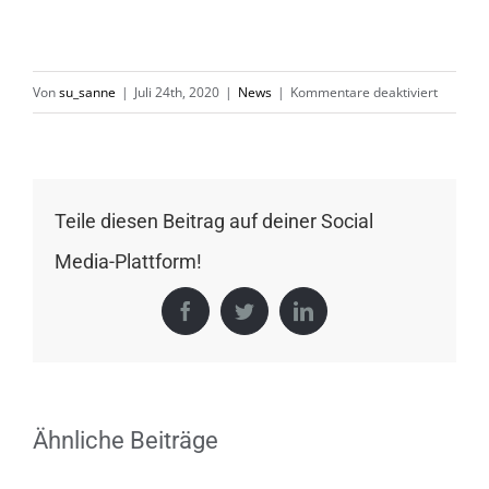
für
Von
su_sanne
|
Juli 24th, 2020
|
News
|
Kommentare deaktiviert
Verläng
für’s
DüsselL
Teile diesen Beitrag auf deiner Social
Media-Plattform!
Facebook
Twitter
LinkedIn
Ähnliche Beiträge