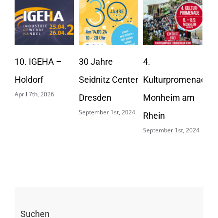
To
20
10. IGEHA –
30 Jahre
4.
Apri
Holdorf
Seidnitz Center
Kulturpromenade
April 7th, 2026
Dresden
Monheim am
September 1st, 2024
Rhein
September 1st, 2024
Suchen